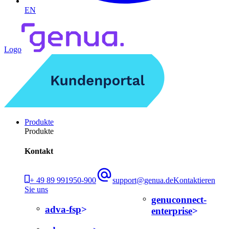
EN
Logo
Produkte
Produkte
Kontakt
+ 49 89 991950-900
support@genua.de
Kontaktieren
Sie uns
genuconnect-
adva-fsp
enterprise