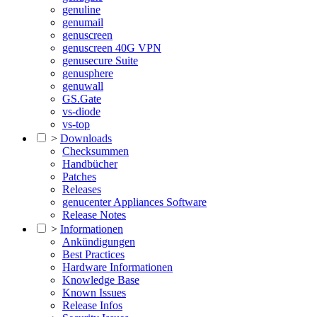
genuline
genumail
genuscreen
genuscreen 40G VPN
genusecure Suite
genusphere
genuwall
GS.Gate
vs-diode
vs-top
>
Downloads
Checksummen
Handbücher
Patches
Releases
genucenter Appliances Software
Release Notes
>
Informationen
Ankündigungen
Best Practices
Hardware Informationen
Knowledge Base
Known Issues
Release Infos