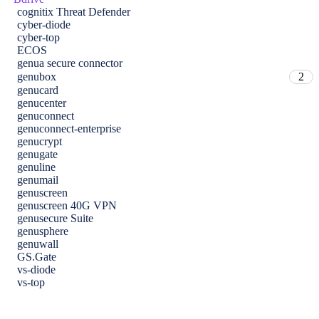
cognitix Threat Defender
cyber-diode
cyber-top
ECOS
genua secure connector
genubox
2
genucard
genucenter
genuconnect
genuconnect-enterprise
genucrypt
genugate
genuline
genumail
genuscreen
genuscreen 40G VPN
genusecure Suite
genusphere
genuwall
GS.Gate
vs-diode
vs-top