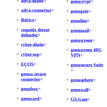
adva-mano
genucrypt
adva-connector
genugate
Bdrive
genuline
cognitix threat
genumail
defender
genuscreen
cyber-diode
genuscreen 40G
cyber-top
VPN
ECOS
genusecure Suite
genua secure
connector
genusphere
genubox
genuwall
genucard
GS.Gate