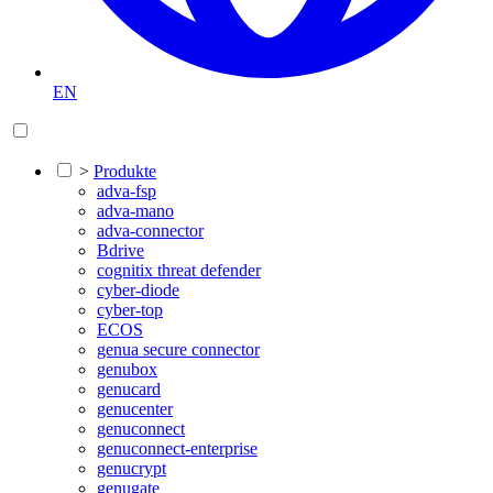
EN
>
Produkte
adva-fsp
adva-mano
adva-connector
Bdrive
cognitix threat defender
cyber-diode
cyber-top
ECOS
genua secure connector
genubox
genucard
genucenter
genuconnect
genuconnect-enterprise
genucrypt
genugate