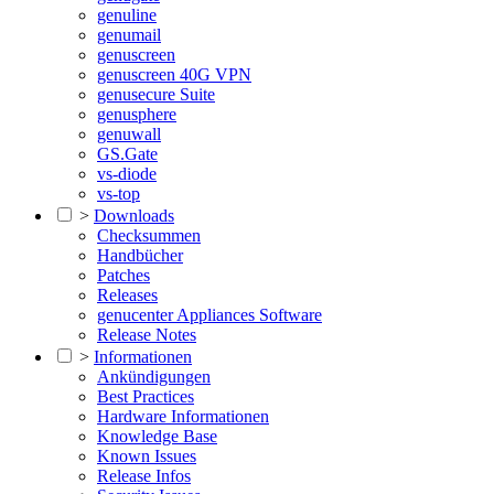
genuline
genumail
genuscreen
genuscreen 40G VPN
genusecure Suite
genusphere
genuwall
GS.Gate
vs-diode
vs-top
>
Downloads
Checksummen
Handbücher
Patches
Releases
genucenter Appliances Software
Release Notes
>
Informationen
Ankündigungen
Best Practices
Hardware Informationen
Knowledge Base
Known Issues
Release Infos