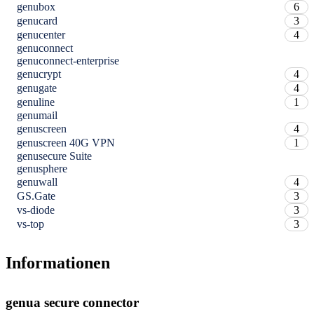
genubox
6
genucard
3
genucenter
4
genuconnect
genuconnect-enterprise
genucrypt
4
genugate
4
genuline
1
genumail
genuscreen
4
genuscreen 40G VPN
1
genusecure Suite
genusphere
genuwall
4
GS.Gate
3
vs-diode
3
vs-top
3
Informationen
genua secure connector