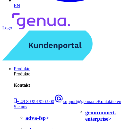
EN
Logo
Produkte
Produkte
Kontakt
+ 49 89 991950-900
support@genua.de
Kontaktieren
Sie uns
genuconnect-
adva-fsp
enterprise