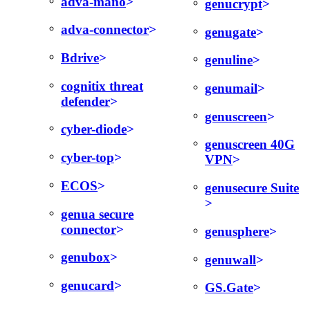
adva-mano
genucrypt
adva-connector
genugate
Bdrive
genuline
cognitix threat
genumail
defender
genuscreen
cyber-diode
genuscreen 40G
cyber-top
VPN
ECOS
genusecure Suite
genua secure
connector
genusphere
genubox
genuwall
genucard
GS.Gate