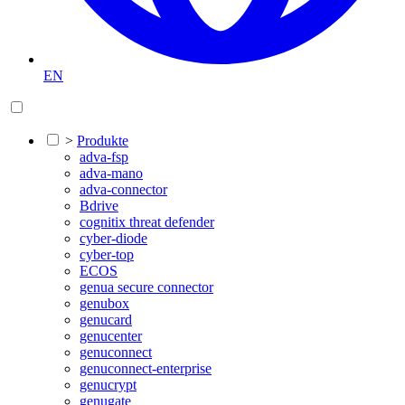
EN
>
Produkte
adva-fsp
adva-mano
adva-connector
Bdrive
cognitix threat defender
cyber-diode
cyber-top
ECOS
genua secure connector
genubox
genucard
genucenter
genuconnect
genuconnect-enterprise
genucrypt
genugate