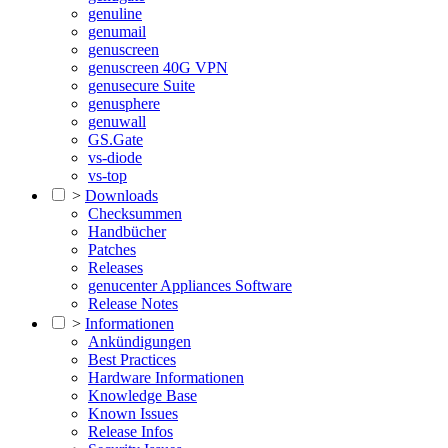
genuline
genumail
genuscreen
genuscreen 40G VPN
genusecure Suite
genusphere
genuwall
GS.Gate
vs-diode
vs-top
>
Downloads
Checksummen
Handbücher
Patches
Releases
genucenter Appliances Software
Release Notes
>
Informationen
Ankündigungen
Best Practices
Hardware Informationen
Knowledge Base
Known Issues
Release Infos