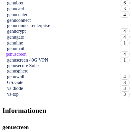
genubox
6
genucard
3
genucenter
4
genuconnect
genuconnect-enterprise
genucrypt
4
genugate
4
genuline
1
genumail
genuscreen
4
genuscreen 40G VPN
1
genusecure Suite
genusphere
genuwall
4
GS.Gate
3
vs-diode
3
vs-top
3
Informationen
genuscreen