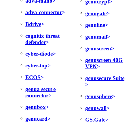
adva-mano
genucrypt
adva-connector
genugate
Bdrive
genuline
cognitix threat
genumail
defender
genuscreen
cyber-diode
genuscreen 40G
cyber-top
VPN
ECOS
genusecure Suite
genua secure
connector
genusphere
genubox
genuwall
genucard
GS.Gate