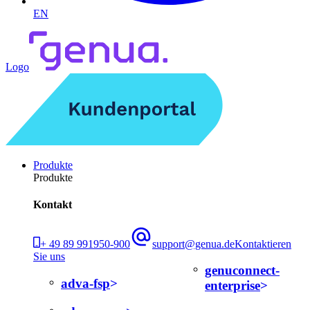
EN
Logo
Produkte
Produkte
Kontakt
+ 49 89 991950-900
support@genua.de
Kontaktieren
Sie uns
genuconnect-
adva-fsp
enterprise