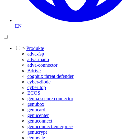
EN
>
Produkte
adva-fsp
adva-mano
adva-connector
Bdrive
cognitix threat defender
cyber-diode
cyber-top
ECOS
genua secure connector
genubox
genucard
genucenter
genuconnect
genuconnect-enterprise
genucrypt
genugate