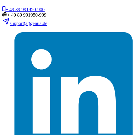
+ 49 89 991950-900
+ 49 89 991950-999
support(at)genua.de