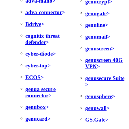
adva-mano
genucrypt
adva-connector
genugate
Bdrive
genuline
cognitix threat
genumail
defender
genuscreen
cyber-diode
genuscreen 40G
cyber-top
VPN
ECOS
genusecure Suite
genua secure
connector
genusphere
genubox
genuwall
genucard
GS.Gate