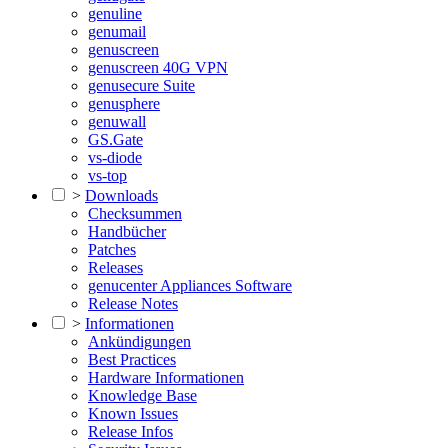
genuline
genumail
genuscreen
genuscreen 40G VPN
genusecure Suite
genusphere
genuwall
GS.Gate
vs-diode
vs-top
>
Downloads
Checksummen
Handbücher
Patches
Releases
genucenter Appliances Software
Release Notes
>
Informationen
Ankündigungen
Best Practices
Hardware Informationen
Knowledge Base
Known Issues
Release Infos