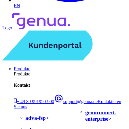
EN
Logo
Produkte
Produkte
Kontakt
+ 49 89 991950-900
support@genua.de
Kontaktieren
Sie uns
genuconnect-
adva-fsp
enterprise