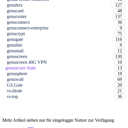
genubox
127
genucard
48
genucenter
137
genuconnect
36
genuconnect-enterprise
9
genucrypt
75
genugate
116
genuline
9
genumail
12
genuscreen
130
genuscreen 40G VPN
10
genusecure Suite
13
genusphere
19
genuwall
69
GS.Gate
20
vs-diode
21
vs-top
36
Mehr Artikel stehen nur für eingeloggte Nutzer zur Verfügung