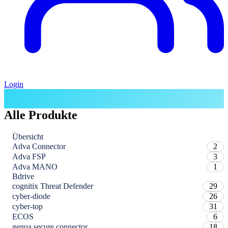
Login
Alle Produkte
Übersicht
Adva Connector
2
Adva FSP
3
Adva MANO
1
Bdrive
cognitix Threat Defender
29
cyber-diode
26
cyber-top
31
ECOS
6
genua secure connector
18