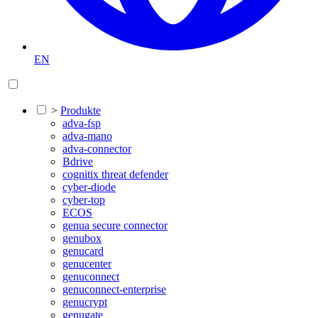
EN
>
Produkte
adva-fsp
adva-mano
adva-connector
Bdrive
cognitix threat defender
cyber-diode
cyber-top
ECOS
genua secure connector
genubox
genucard
genucenter
genuconnect
genuconnect-enterprise
genucrypt
genugate