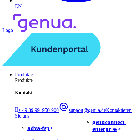
EN
Logo
Produkte
Produkte
Kontakt
+ 49 89 991950-900
support@genua.de
Kontaktieren
Sie uns
genuconnect-
adva-fsp
enterprise