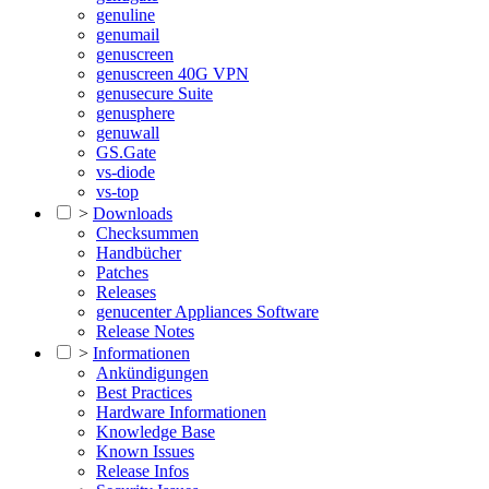
genuline
genumail
genuscreen
genuscreen 40G VPN
genusecure Suite
genusphere
genuwall
GS.Gate
vs-diode
vs-top
>
Downloads
Checksummen
Handbücher
Patches
Releases
genucenter Appliances Software
Release Notes
>
Informationen
Ankündigungen
Best Practices
Hardware Informationen
Knowledge Base
Known Issues
Release Infos