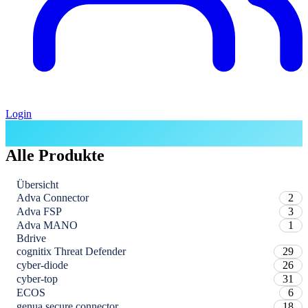
Login
Alle Produkte
Übersicht
Adva Connector
2
Adva FSP
3
Adva MANO
1
Bdrive
cognitix Threat Defender
29
cyber-diode
26
cyber-top
31
ECOS
6
genua secure connector
18