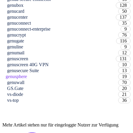
genubox
128
genucard
50
genucenter
137
genuconnect
35
genuconnect-enterprise
9
genucrypt
76
genugate
116
genuline
9
genumail
12
genuscreen
131
genuscreen 40G VPN
10
genusecure Suite
13
genusphere
19
genuwall
70
GS.Gate
20
vs-diode
21
vs-top
36
Mehr Artikel stehen nur für eingeloggte Nutzer zur Verfügung