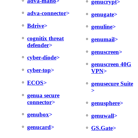
adva-mano
genucrypt
adva-connector
genugate
Bdrive
genuline
cognitix threat
genumail
defender
genuscreen
cyber-diode
genuscreen 40G
cyber-top
VPN
ECOS
genusecure Suite
genua secure
connector
genusphere
genubox
genuwall
genucard
GS.Gate