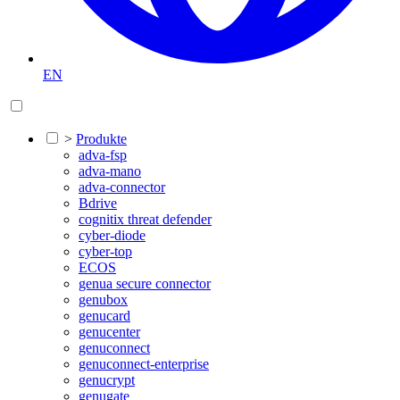
EN
>
Produkte
adva-fsp
adva-mano
adva-connector
Bdrive
cognitix threat defender
cyber-diode
cyber-top
ECOS
genua secure connector
genubox
genucard
genucenter
genuconnect
genuconnect-enterprise
genucrypt
genugate