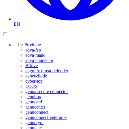
EN
>
Produkte
adva-fsp
adva-mano
adva-connector
Bdrive
cognitix threat defender
cyber-diode
cyber-top
ECOS
genua secure connector
genubox
genucard
genucenter
genuconnect
genuconnect-enterprise
genucrypt
genugate