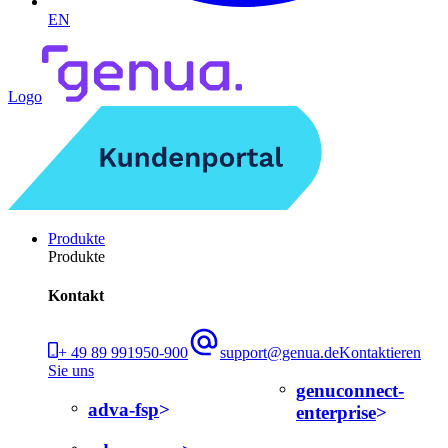
EN
Logo
Produkte
Produkte
Kontakt
+ 49 89 991950-900
support@genua.de
Kontaktieren
Sie uns
genuconnect-
adva-fsp
enterprise