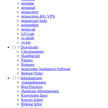
genuline
genumail
genuscreen
genuscreen 40G VPN
genusecure Suite
genusphere
genuwall
GS.Gate
vs-diode
vs-top
>
Downloads
Checksummen
Handbücher
Patches
Releases
genucenter Appliances Software
Release Notes
>
Informationen
Ankündigungen
Best Practices
Hardware Informationen
Knowledge Base
Known Issues
Release Infos