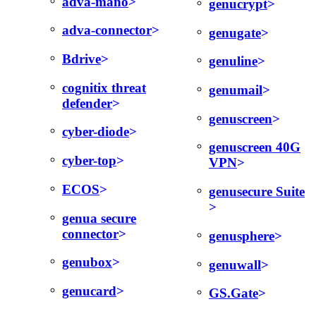
adva-mano
genucrypt
adva-connector
genugate
Bdrive
genuline
cognitix threat
genumail
defender
genuscreen
cyber-diode
genuscreen 40G
cyber-top
VPN
ECOS
genusecure Suite
genua secure
connector
genusphere
genubox
genuwall
genucard
GS.Gate