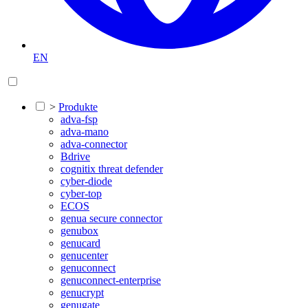
EN
>
Produkte
adva-fsp
adva-mano
adva-connector
Bdrive
cognitix threat defender
cyber-diode
cyber-top
ECOS
genua secure connector
genubox
genucard
genucenter
genuconnect
genuconnect-enterprise
genucrypt
genugate