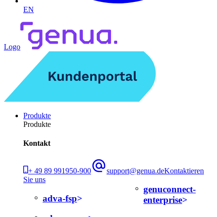
EN
Logo
Produkte
Produkte
Kontakt
+ 49 89 991950-900
support@genua.de
Kontaktieren
Sie uns
genuconnect-
adva-fsp
enterprise