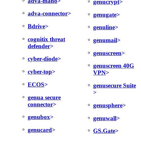
adva-mano
genucrypt
adva-connector
genugate
Bdrive
genuline
cognitix threat
genumail
defender
genuscreen
cyber-diode
genuscreen 40G
cyber-top
VPN
ECOS
genusecure Suite
genua secure
connector
genusphere
genubox
genuwall
genucard
GS.Gate