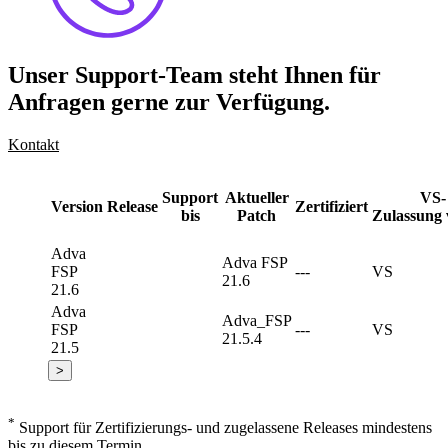
Unser Support-Team steht Ihnen für
Anfragen gerne zur Verfügung.
Kontakt
Support
Aktueller
VS-
Version
Release
Zertifiziert
bis
Patch
Zulassung 
Adva
Adva FSP
FSP
---
VS
21.6
21.6
Adva
Adva_FSP
FSP
---
VS
21.5.4
21.5
>
*
Support für Zertifizierungs- und zugelassene Releases mindestens
bis zu diesem Termin.