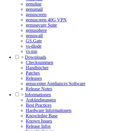
genuline
genumail
genuscreen
genuscreen 40G VPN
genusecure Suite
genusphere
genuwall
GS.Gate
vs-diode
vs-top
>
Downloads
Checksummen
Handbücher
Patches
Releases
genucenter Appliances Software
Release Notes
>
Informationen
Ankündigungen
Best Practices
Hardware Informationen
Knowledge Base
Known Issues
Release Infos