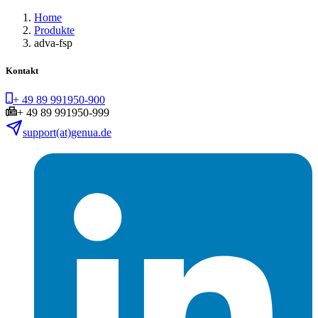
Home
Produkte
adva-fsp
Kontakt
+ 49 89 991950-900
+ 49 89 991950-999
support(at)genua.de