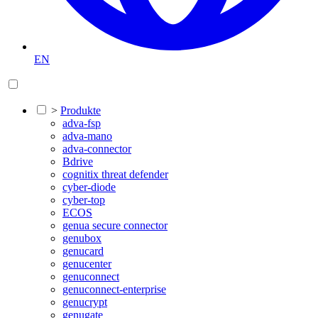
EN
>
Produkte
adva-fsp
adva-mano
adva-connector
Bdrive
cognitix threat defender
cyber-diode
cyber-top
ECOS
genua secure connector
genubox
genucard
genucenter
genuconnect
genuconnect-enterprise
genucrypt
genugate