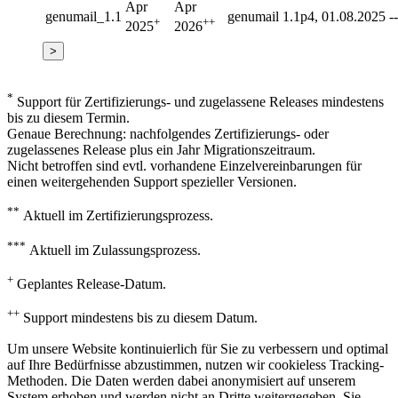
Apr
Apr
genumail_1.1
genumail 1.1p4, 01.08.2025
--
+
++
2025
2026
>
*
Support für Zertifizierungs- und zugelassene Releases mindestens
bis zu diesem Termin.
Genaue Berechnung: nachfolgendes Zertifizierungs- oder
zugelassenes Release plus ein Jahr Migrationszeitraum.
Nicht betroffen sind evtl. vorhandene Einzelvereinbarungen für
einen weitergehenden Support spezieller Versionen.
**
Aktuell im Zertifizierungsprozess.
***
Aktuell im Zulassungsprozess.
+
Geplantes Release-Datum.
++
Support mindestens bis zu diesem Datum.
Um unsere Website kontinuierlich für Sie zu verbessern und optimal
auf Ihre Bedürfnisse abzustimmen, nutzen wir cookieless Tracking-
Methoden. Die Daten werden dabei anonymisiert auf unserem
System erhoben und werden nicht an Dritte weitergegeben. Sie