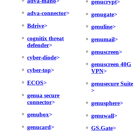
adva-mano
genucrypt
adva-connector
genugate
Bdrive
genuline
cognitix threat
genumail
defender
genuscreen
cyber-diode
genuscreen 40G
cyber-top
VPN
ECOS
genusecure Suite
genua secure
connector
genusphere
genubox
genuwall
genucard
GS.Gate