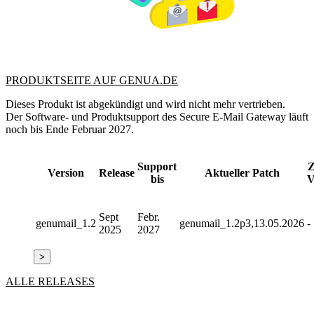
PRODUKTSEITE AUF GENUA.DE
Dieses Produkt ist abgekündigt und wird nicht mehr vertrieben.
Der Software- und Produktsupport des Secure E-Mail Gateway läuft
noch bis Ende Februar 2027.
Support
Z
Version
Release
Aktueller Patch
bis
Sept
Febr.
genumail_1.2
genumail_1.2p3,13.05.2026
-
2025
2027
>
ALLE RELEASES