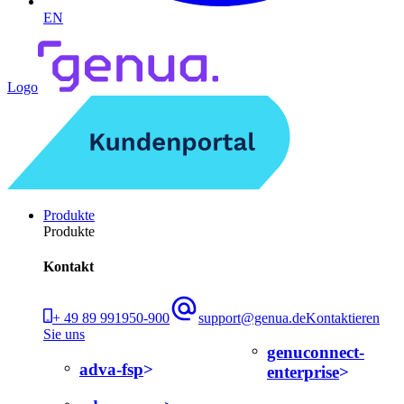
EN
Logo
Produkte
Produkte
Kontakt
+ 49 89 991950-900
support@genua.de
Kontaktieren
Sie uns
genuconnect-
adva-fsp
enterprise