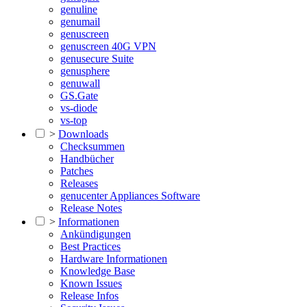
genuline
genumail
genuscreen
genuscreen 40G VPN
genusecure Suite
genusphere
genuwall
GS.Gate
vs-diode
vs-top
>
Downloads
Checksummen
Handbücher
Patches
Releases
genucenter Appliances Software
Release Notes
>
Informationen
Ankündigungen
Best Practices
Hardware Informationen
Knowledge Base
Known Issues
Release Infos