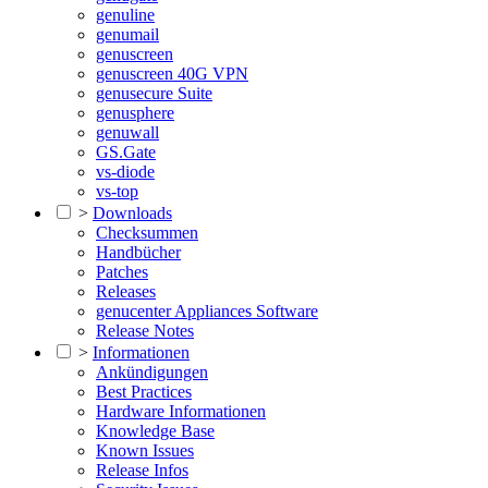
genuline
genumail
genuscreen
genuscreen 40G VPN
genusecure Suite
genusphere
genuwall
GS.Gate
vs-diode
vs-top
>
Downloads
Checksummen
Handbücher
Patches
Releases
genucenter Appliances Software
Release Notes
>
Informationen
Ankündigungen
Best Practices
Hardware Informationen
Knowledge Base
Known Issues
Release Infos