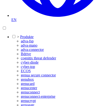
EN
>
Produkte
adva-fsp
adva-mano
adva-connector
Bdrive
cognitix threat defender
cyber-diode
cyber-top
ECOS
genua secure connector
genubox
genucard
genucenter
genuconnect
genuconnect-enterprise
genucrypt
genugate