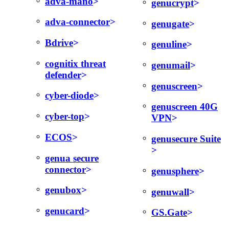
adva-mano
genucrypt
adva-connector
genugate
Bdrive
genuline
cognitix threat
genumail
defender
genuscreen
cyber-diode
genuscreen 40G
cyber-top
VPN
ECOS
genusecure Suite
genua secure
connector
genusphere
genubox
genuwall
genucard
GS.Gate