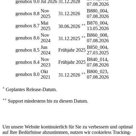
genubox 9.0
Jul 2026
31.12.2028
07.08.2026
Nov
B880_004,
genubox 8.8
31.12.2026
2025
07.08.2026
Mai
B870_004,
++
genubox 8.7
30.06.2026
2025
13.05.2026
Nov
B860_008,
++
genubox 8.6
31.12.2025
2024
07.08.2026
Jun
B850_004,
genubox 8.5
Frühjahr 2025
2024
27.03.2025
Nov
B840_014,
genubox 8.4
Frühjahr 2025
2023
07.08.2026
Okt
B800_023,
++
genubox 8.0
31.12.2026
2021
07.08.2026
+
Geplantes Release-Datum.
++
Support mindestens bis zu diesem Datum.
Um unsere Website kontinuierlich für Sie zu verbessern und optimal
auf Ihre Bedürfnisse abzustimmen, nutzen wir cookieless Tracking-