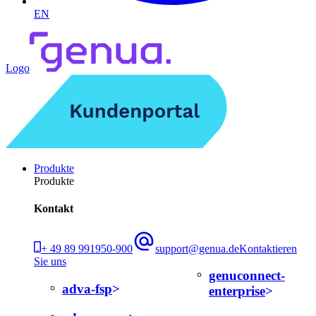
EN
Logo
Produkte
Produkte
Kontakt
+ 49 89 991950-900
support@genua.de
Kontaktieren
Sie uns
genuconnect-
adva-fsp
enterprise